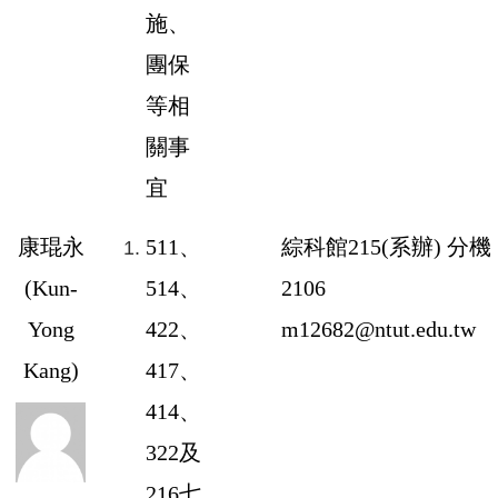
施、
團保
等相
關事
宜
康琨永
511
、
綜科館
215
(系辦) 分機
(
Kun-
514、
2106
Yong
422、
m12682@ntut.edu.tw
Kang
)
417、
414、
322
及
216
七