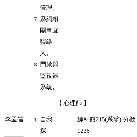
管理。
系網相
關事宜
聯絡
人。
門禁與
監視器
系統。
【 心理師 】
李孟儒
自我
綜科館
215
(系辦) 分機
探
1236