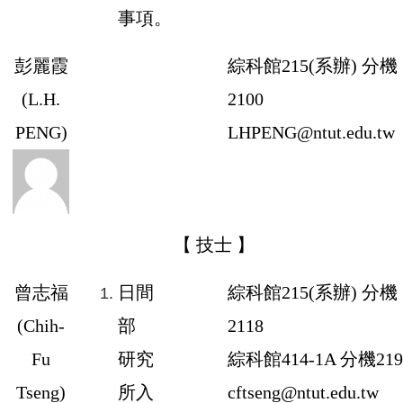
事項。
彭麗霞
綜科館
215
(系辦) 分機
(
L.H.
2100
PENG
)
LHPENG@ntut.edu.tw
【 技士 】
曾志福
日間
綜科館
215
(系辦) 分機
(
Chih-
部
2118
Fu
研究
綜科館
414-1A
分機
219
Tseng
)
所入
cftseng@ntut.edu.tw