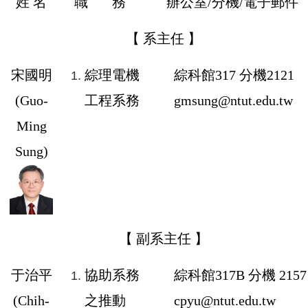
姓 名
職 務
辦公室/分機/電子郵件
【 系主任 】
宋國明
綜理電機
綜科館317 分機2121
(
Guo-
工程系務
gmsung@ntut.edu.tw
Ming
Sung
)
【 副系主任 】
于治平
協助系務
綜科館
317
B
分機
2157
(
Chih-
之推動
cpyu@ntut.edu.tw