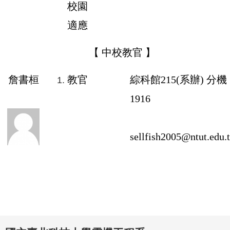
校園
適應
【 中校教官 】
詹書桓
教官
綜科館
215
(系辦) 分機
1916
sellfish2005@ntut.edu.