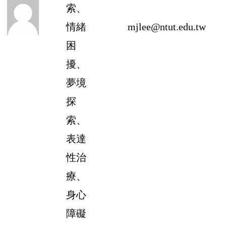
索、
情緒
mjlee@ntut.edu.tw
困
擾、
夢境
探
索、
表達
性治
療、
身心
障礙