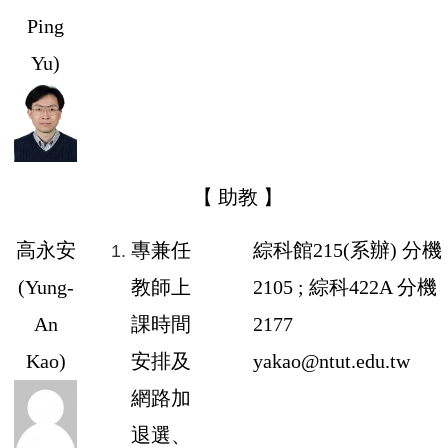
Ping
Yu
)
【 助教 】
高永安
專兼任
綜科館
215
(系辦) 分機
(
Yung-
教師上
2105
; 綜科
422A
分機
An
課時間
2177
Kao
)
安排及
yakao@ntut.edu.tw
網路加
退選、