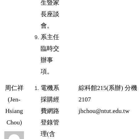
生暨家
長座談
會。
系主任
臨時交
辦事
項。
周仁祥
電機系
綜科館
215
(系辦) 分機
(
Jen-
採購經
2107
Hsiang
費網路
jhchou@ntut.edu.tw
Chou
)
登錄管
理(含