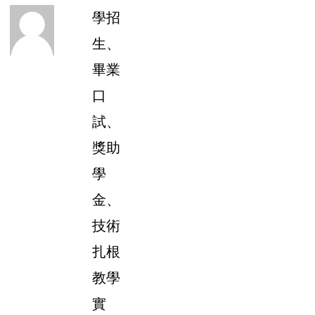
學招
生、
畢業
口
試、
獎助
學
金、
技術
扎根
教學
實