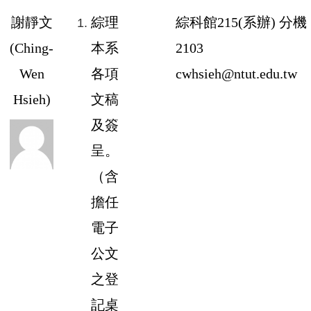
謝靜文
綜理
綜科館
215
(系辦) 分機
(
Ching-
本系
2103
Wen
各項
cwhsieh@ntut.edu.tw
Hsieh
)
文稿
及簽
呈。
（含
擔任
電子
公文
之登
記桌