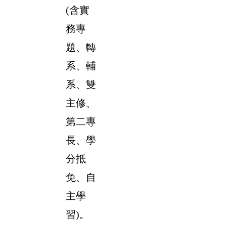
(含實
務專
題、轉
系、輔
系、雙
主修、
第二專
長、學
分抵
免、自
主學
習)。