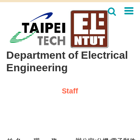
Jump
to
the
main
content
block
Department of Electrical
Engineering
Staff