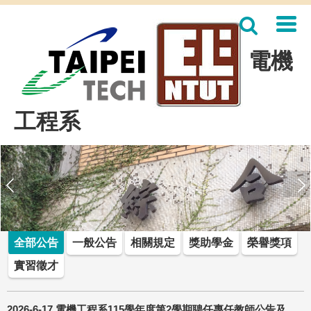
跳
到
主
要
電機
內
容
區
工程系
全部公告
一般公告
相關規定
獎助學金
榮譽獎項
實習徵才
2026-6-17 電機工程系115學年度第2學期聘任專任教師公告及研究成果表(3名) (截止日期:115年8月31日)