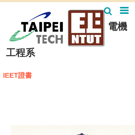
跳
到
主
要
電機
內
容
區
工程系
IEET證書