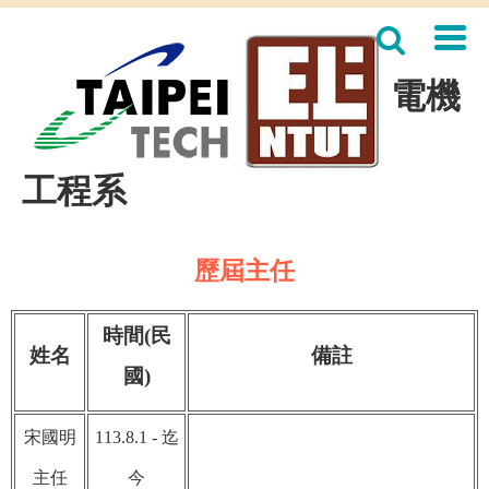
跳
到
主
要
電機
內
容
區
工程系
歷屆主任
時間(民
姓名
備註
國)
宋國明
113.8.1 -
迄
主任
今