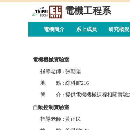
跳
電機工程系
到
主
要
內
電機簡介
系上成員
研究概況
容
區
電機機械實驗室
指導老師 :
張朝陽
地 點 :
綜科館216
簡 介 :
提供電機機械課程相關實驗
自動控制實驗室
指導老師 :
黃正民