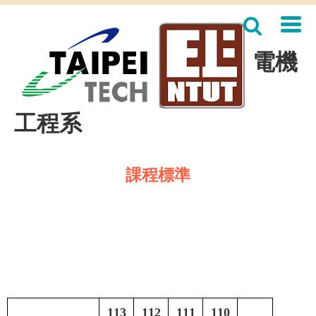
跳
到
主
要
電機
內
容
區
工程系
課程標準
113
112
111
110