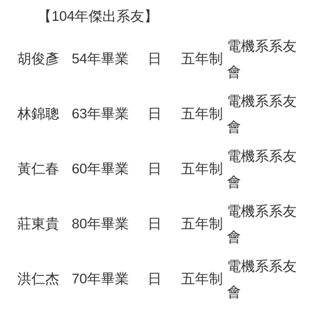
【104年傑出系友】
電機系系友
胡俊彥
54年畢業
日
五年制
會
電機系系友
林錦聰
63年畢業
日
五年制
會
電機系系友
黃仁春
60年畢業
日
五年制
會
電機系系友
莊東貴
80年畢業
日
五年制
會
電機系系友
洪仁杰
70年畢業
日
五年制
會