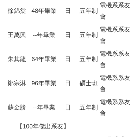
電機系系友
徐錦棠
48年畢業
日
五年制
會
電機系系友
王萬興
--年畢業
日
五年制
會
電機系系友
朱其龍
64年畢業
日
五年制
會
電機系系友
鄭宗淋
96年畢業
日
碩士班
會
電機系系友
蘇金勝
--年畢業
日
五年制
會
【100年傑出系友】