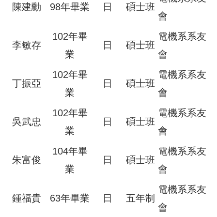
陳建勳
98年畢業
日
碩士班
會
102年畢
電機系系友
李敏存
日
碩士班
業
會
102年畢
電機系系友
丁振亞
日
碩士班
業
會
102年畢
電機系系友
吳武忠
日
碩士班
業
會
104年畢
電機系系友
朱富俊
日
碩士班
業
會
電機系系友
鍾福貴
63年畢業
日
五年制
會