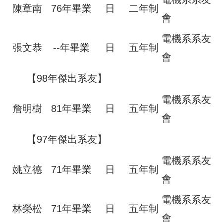
陳章南
76年畢業
日
二年制
會
電機系系友
張文恭
--年畢業
日
五年制
會
【98年傑出系友】
電機系系友
詹明樹
81年畢業
日
五年制
會
【97年傑出系友】
電機系系友
姚立德
71年畢業
日
五年制
會
電機系系友
林榮松
71年畢業
日
五年制
會