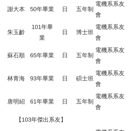
電機系系友
謝大本
50年畢業
日
五年制
會
101年畢
電機系系友
朱玉齡
日
博士班
業
會
電機系系友
蘇石順
65年畢業
日
五年制
會
電機系系友
林青海
93年畢業
日
碩士班
會
電機系系友
唐明紹
61年畢業
日
五年制
會
【103年傑出系友】