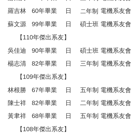
羅吉林
60年畢業
日
電機系友會
年制
二
蘇文源
99年畢業
日
碩士班
電機系友會
【110年傑出系友】
吳佳迪
90年畢業
日
碩士班
電機系友會
楊志清
82年畢業
日
三年制
電機系友會
【109年傑出系友】
林根勝
67年畢業
日
五年制
電機系友會
陳士祥
82年畢業
日
二年制
電機系友會
黃聿祥
68年畢業
日
五年制
電機系友會
【108年傑出系友】