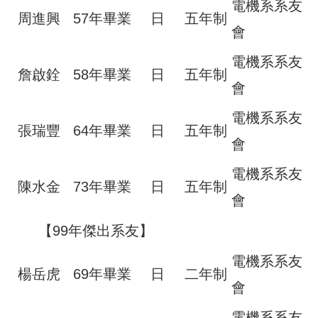
電機系系友
周進興
57年畢業
日
五年制
會
電機系系友
詹啟銓
58年畢業
日
五年制
會
電機系系友
張瑞豐
64年畢業
日
五年制
會
電機系系友
陳水金
73年畢業
日
五年制
會
【99年傑出系友】
電機系系友
楊岳虎
69年畢業
日
二年制
會
電機系系友