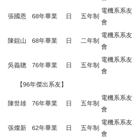
電機系系友
張國恩
68年畢業
日
五年制
會
電機系系友
陳錕山
68年畢業
日
二年制
會
電機系系友
吳義聰
76年畢業
日
五年制
會
【96年傑出系友】
電機系系友
陳世雄
76年畢業
日
五年制
會
電機系系友
張燦新
62年畢業
日
五年制
會