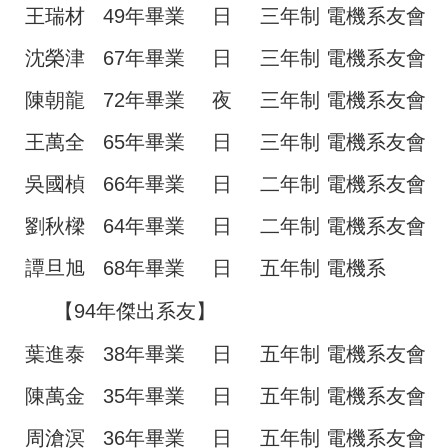
王瑞材
49年畢業
日
三年制
電機系友會
沈榮津
67年畢業
日
三年制
電機系友會
陳朝龍
72年畢業
夜
三年制
電機系友會
王萬全
65年畢業
日
三年制
電機系友會
吳國楨
66年畢業
日
二年制
電機系友會
劉秋樑
64年畢業
日
二年制
電機系友會
譚旦旭
68年畢業
日
五年制
電機系
【94年傑出系友】
葉進泰
38年畢業
日
五年制
電機系友會
陳萬金
35年畢業
日
五年制
電機系友會
周滄溟
36年畢業
日
五年制
電機系友會